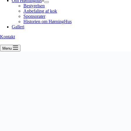
Om Hørninghus
Bestyrelsen
Anbefaling af kok
Sponsorater
Historien om HørningHus
Galleri
Kontakt
Menu