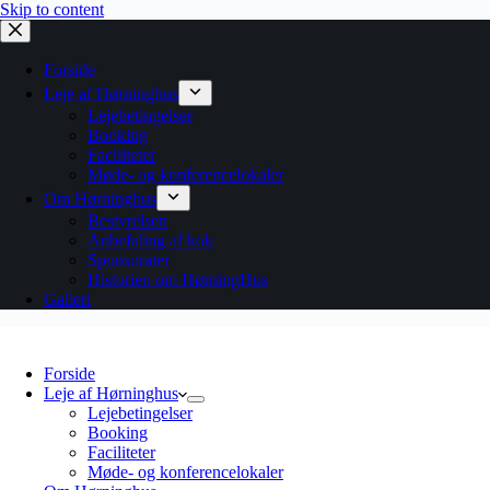
Skip to content
Forside
Leje af Hørninghus
Lejebetingelser
Booking
Faciliteter
Møde- og konferencelokaler
Om Hørninghus
Bestyrelsen
Anbefaling af kok
Sponsorater
Historien om HørningHus
Galleri
Forside
Leje af Hørninghus
Lejebetingelser
Booking
Faciliteter
Møde- og konferencelokaler