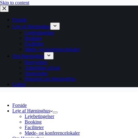
Skip to content
Forside
Leje af Hørninghus
Lejebetingelser
Booking
Faciliteter
Møde- og konferencelokaler
Om Hørninghus
Bestyrelsen
Anbefaling af kok
Sponsorater
Historien om HørningHus
Galleri
Forside
Leje af Hørninghus
Lejebetingelser
Booking
Faciliteter
Møde- og konferencelokaler