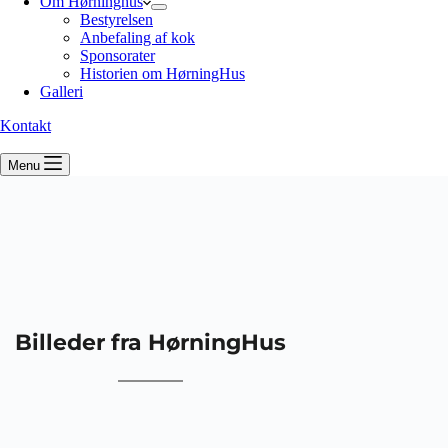
Om Hørninghus
Bestyrelsen
Anbefaling af kok
Sponsorater
Historien om HørningHus
Galleri
Kontakt
Menu
Billeder fra HørningHus