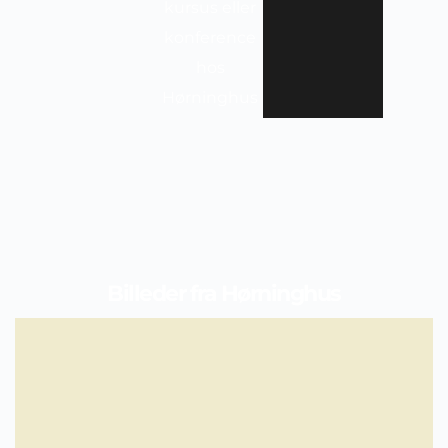
kursus eller
konference
hos
Hørninghus
Billeder fra Hørninghus