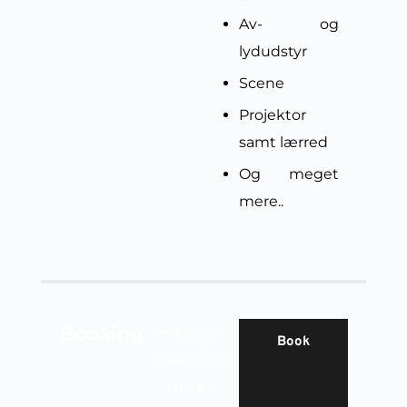
Av- og
lydudstyr
Scene
Projektor
samt lærred
Og meget
mere..
Booking
Hold den
Book
næste fest,
møde,