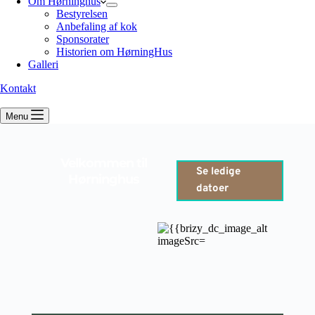
Om Hørninghus
Bestyrelsen
Anbefaling af kok
Sponsorater
Historien om HørningHus
Galleri
Kontakt
Menu
Velkommen til
Se ledige
Hørninghus
datoer