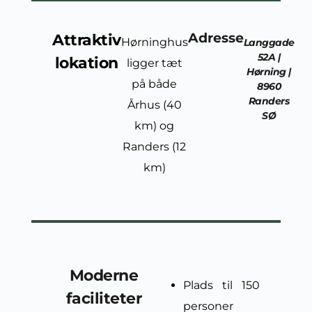
Adresse
Attraktiv
Hørninghus
Langgade
52A |
lokation
ligger tæt
Hørning |
på både
8960
Randers
Århus (40
SØ
km) og
Randers (12
km)
Moderne
Plads til 150
faciliteter
personer