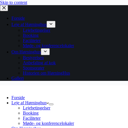
Skip to content
Forside
Leje af Hørninghus
Lejebetingelser
Booking
Faciliteter
Møde- og konferencelokaler
Om Hørninghus
Bestyrelsen
Anbefaling af kok
Sponsorater
Historien om HørningHus
Galleri
Forside
Leje af Hørninghus
Lejebetingelser
Booking
Faciliteter
Møde- og konferencelokaler