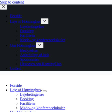
Skip to content
Forside
Leje af Hørninghus
Lejebetingelser
Booking
Faciliteter
Møde- og konferencelokaler
Om Hørninghus
Bestyrelsen
Anbefaling af kok
Sponsorater
Historien om HørningHus
Galleri
Forside
Leje af Hørninghus
Lejebetingelser
Booking
Faciliteter
Møde- og konferencelokaler