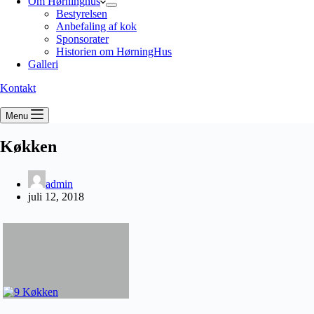
Om Hørninghus
Bestyrelsen
Anbefaling af kok
Sponsorater
Historien om HørningHus
Galleri
Kontakt
Menu
Køkken
admin
juli 12, 2018