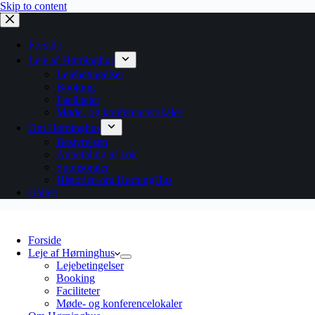
Skip to content
Forside
Leje af Hørninghus
Lejebetingelser
Booking
Faciliteter
Møde- og konferencelokaler
Om Hørninghus
Bestyrelsen
Anbefaling af kok
Sponsorater
Historien om HørningHus
Galleri
Forside
Leje af Hørninghus
Lejebetingelser
Booking
Faciliteter
Møde- og konferencelokaler