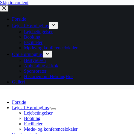
Skip to content
Forside
Leje af Hørninghus
Lejebetingelser
Booking
Faciliteter
Møde- og konferencelokaler
Om Hørninghus
Bestyrelsen
Anbefaling af kok
Sponsorater
Historien om HørningHus
Galleri
Forside
Leje af Hørninghus
Lejebetingelser
Booking
Faciliteter
Møde- og konferencelokaler